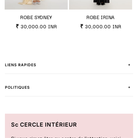
ROBE SYDNEY
ROBE IRINA
Prix habituel
Prix habituel
₹ 30,000.00 INR
₹ 30,000.00 INR
+
LIENS RAPIDES
+
POLITIQUES
Sc CERCLE INTÉRIEUR
Si vous aimez être au centre de l'attention, voici