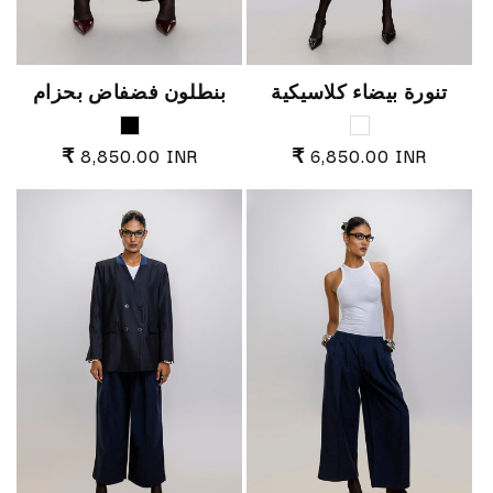
تنورة بيضاء كلاسيكية
بنطلون فضفاض بحزام
Black
White
السعر العادي
السعر العادي
₹ 8,850.00 INR
₹ 6,850.00 INR