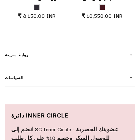
Charcoal Grey
Burgundy
السعر العادي
السعر العادي
₹ 8,150.00 INR
₹ 10,550.00 INR
+
روابط سريعة
+
السياسات
دائرة INNER CIRCLE
انضم إلى SC Inner Circle - عضويتك الحصرية
للوصول المبكر وخصم 10% على كل طلب.