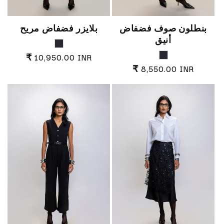
بنطلون صوف فضفاض
بلايزر فضفاض مريح
أنيق
midnight blue
midnight blue
السعر العادي
₹ 10,950.00 INR
السعر العادي
₹ 8,550.00 INR