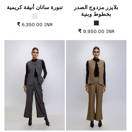
بلايزر مزدوج الصدر
تنورة ساتان أنيقة كريمية
بخطوط وبنية
Warm Beige
midnight blue
السعر العادي
₹ 6,350.00 INR
السعر العادي
₹ 9,950.00 INR